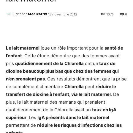
Ecrit par
Medicatrix
13 novembre 2012
1076
0
Facebook
Twitter
Email
I
Le lait maternel
joue un rôle important pour la
santé de
l’enfant
. Cette étude démontre que des femmes ayant
pris
quotidiennement de la Chlorella
ont un
taux de
dioxine beaucoup plus bas que chez des femmes qui
n’en prenaient pas
. Ces résultats démontrent que la prise
de complément alimentaire
Chlorella
peut
réduire le
transfert de dioxine à l’enfant,
via
le lait maternel
. De
plus, le lait maternel des mamans qui prenaient
quotidiennement de la Chlorella avait un
taux en IgA
supérieur
. Les
IgA présents dans le lait maternel
permettent de
réduire les risques d’infections chez les
enfants.