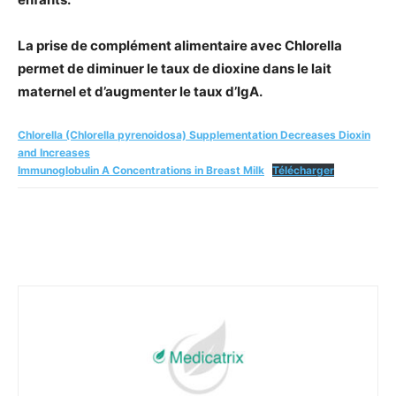
La prise de complément alimentaire avec Chlorella
permet de diminuer le taux de dioxine dans le lait
maternel et d’augmenter le taux d’IgA.
Chlorella (Chlorella pyrenoidosa) Supplementation Decreases Dioxin
and Increases
Immunoglobulin A Concentrations in Breast Milk
Télécharger
Facebook
Twitter
Email
I