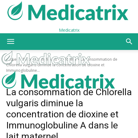
Medicatrix
Accueil
Textes scientifiques
Chlorella
La consommation de
Chlorella vulgaris diminue la concentration de dioxine et
Immunoglobuline...
Textes scientifiques
Chlorella
Elimination des métaux lourds et toxines
La consommation de Chlorella
vulgaris diminue la
concentration de dioxine et
Immunoglobuline A dans le
lait maternel