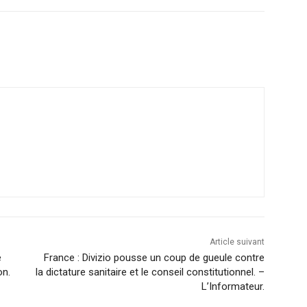
Email
Imprimer
Article suivant
e
France : Divizio pousse un coup de gueule contre
on.
la dictature sanitaire et le conseil constitutionnel. –
L’Informateur.