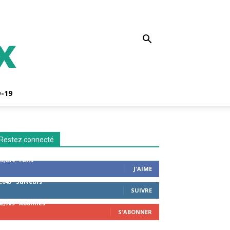
-19
Restez connecté
53,654
Fans
J'AIME
2,043
Suiveurs
SUIVRE
42,789
Abonnés
S'ABONNER