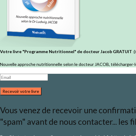
Votre livre "Programme Nutritionnel" de docteur Jacob GRATUIT :)
Nouvelle approche nutritionnelle selon le docteur JACOB, télécharger-l
Recevoir votre livre
Vous venez de recevoir une confirmation
"spam" avant de nous contacter... les fi