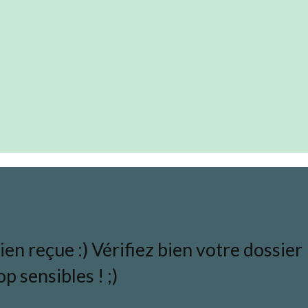
en reçue :) Vérifiez bien votre dossier
p sensibles ! ;)