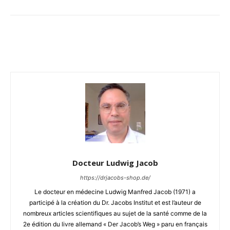
Facebook
Twitter
Email
I
Docteur Ludwig Jacob
https://drjacobs-shop.de/
Le docteur en médecine Ludwig Manfred Jacob (1971) a
participé à la création du Dr. Jacobs Institut et est l’auteur de
nombreux articles scientifiques au sujet de la santé comme de la
2e édition du livre allemand « Der Jacob’s Weg » paru en français