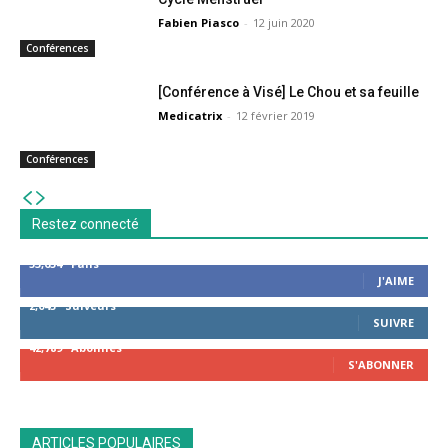
Fabien Piasco
-
12 juin 2020
Conférences
[Conférence à Visé] Le Chou et sa feuille
Medicatrix
-
12 février 2019
Conférences
Restez connecté
53,654
Fans
J'AIME
2,043
Suiveurs
SUIVRE
42,789
Abonnés
S'ABONNER
ARTICLES POPULAIRES