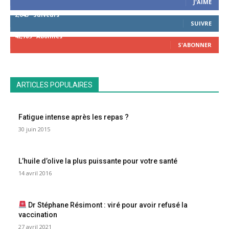
J'AIME
2,043
Suiveurs
SUIVRE
42,789
Abonnés
S'ABONNER
ARTICLES POPULAIRES
Fatigue intense après les repas ?
30 juin 2015
L’huile d’olive la plus puissante pour votre santé
14 avril 2016
Dr Stéphane Résimont : viré pour avoir refusé la
vaccination
27 avril 2021