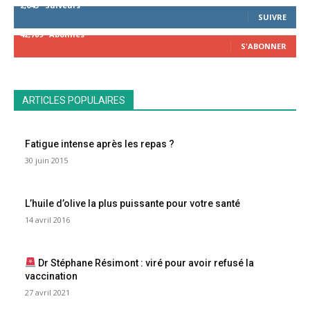
2,043
Suiveurs
SUIVRE
42,789
Abonnés
S'ABONNER
ARTICLES POPULAIRES
Fatigue intense après les repas ?
30 juin 2015
L’huile d’olive la plus puissante pour votre santé
14 avril 2016
Dr Stéphane Résimont : viré pour avoir refusé la
vaccination
27 avril 2021