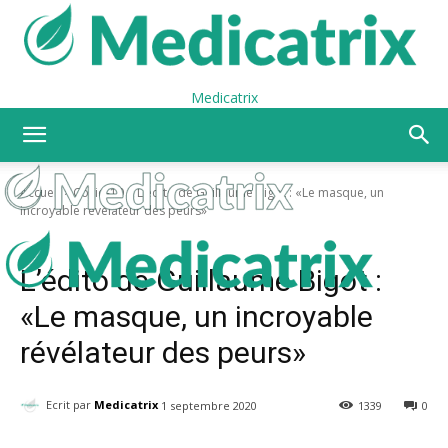
Medicatrix
Accueil
Covid-19
L’édito de Guillaume Bigot : «Le masque, un
incroyable révélateur des peurs»
Covid-19
Masques
L’édito de Guillaume Bigot :
«Le masque, un incroyable
révélateur des peurs»
Ecrit par
Medicatrix
1 septembre 2020
1339
0