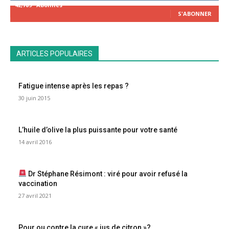
42,789
Abonnés
S'ABONNER
ARTICLES POPULAIRES
Fatigue intense après les repas ?
30 juin 2015
L’huile d’olive la plus puissante pour votre santé
14 avril 2016
Dr Stéphane Résimont : viré pour avoir refusé la
vaccination
27 avril 2021
Pour ou contre la cure « jus de citron »?