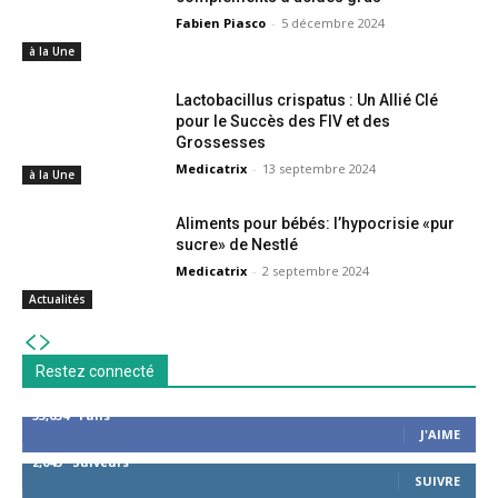
Fabien Piasco
-
5 décembre 2024
à la Une
Lactobacillus crispatus : Un Allié Clé
pour le Succès des FIV et des
Grossesses
Medicatrix
-
13 septembre 2024
à la Une
Aliments pour bébés: l’hypocrisie «pur
sucre» de Nestlé
Medicatrix
-
2 septembre 2024
Actualités
Restez connecté
53,654
Fans
J'AIME
2,043
Suiveurs
SUIVRE