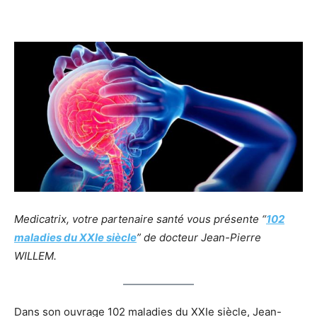
Facebook
Twitter
Email
I
Medicatrix, votre partenaire santé vous présente “
102
maladies du XXIe siècle
” de docteur Jean-Pierre
WILLEM.
Dans son ouvrage 102 maladies du XXIe siècle, Jean-