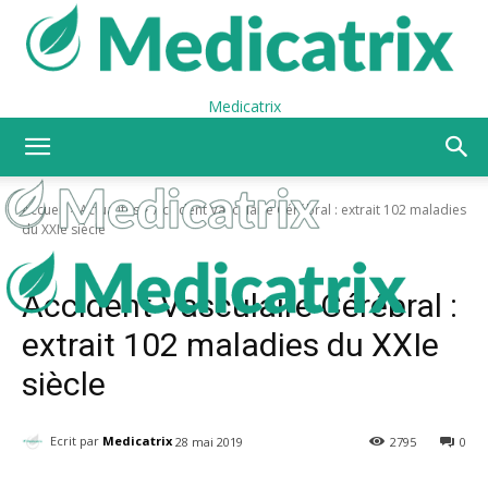
Medicatrix
Accueil
Actualités
Accident Vasculaire Cérébral : extrait 102 maladies
du XXIe siècle
Actualités
Extraits « 102 maladies du XXIe siècle » de J-P. Willem
Accident Vasculaire Cérébral :
extrait 102 maladies du XXIe
siècle
Ecrit par
Medicatrix
28 mai 2019
2795
0