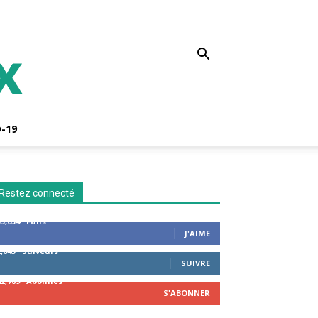
-19
Restez connecté
53,654
Fans
J'AIME
2,043
Suiveurs
SUIVRE
42,789
Abonnés
S'ABONNER