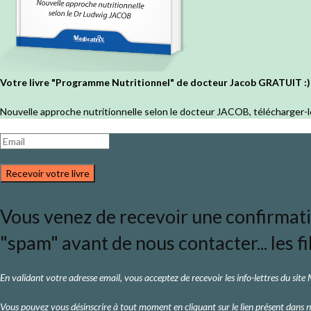
Votre livre "Programme Nutritionnel" de docteur Jacob GRATUIT :)
Nouvelle approche nutritionnelle selon le docteur JACOB, télécharger-l
Recevoir votre livre
Vous venez de recevoir une confirmation
"spam" avant de nous contacter... les fi
En validant votre adresse email, vous acceptez de recevoir les info-lettres du site
Vous pouvez vous désinscrire à tout moment en cliquant sur le lien présent dans n