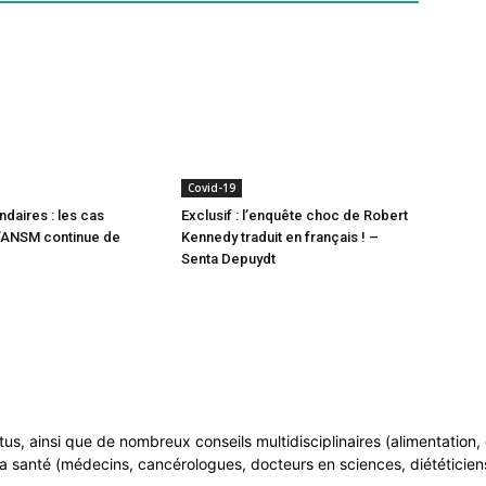
Covid-19
ndaires : les cas
Exclusif : l’enquête choc de Robert
l’ANSM continue de
Kennedy traduit en français ! –
Senta Depuydt
ntus, ainsi que de nombreux conseils multidisciplinaires (alimentatio
a santé (médecins, cancérologues, docteurs en sciences, diététiciens