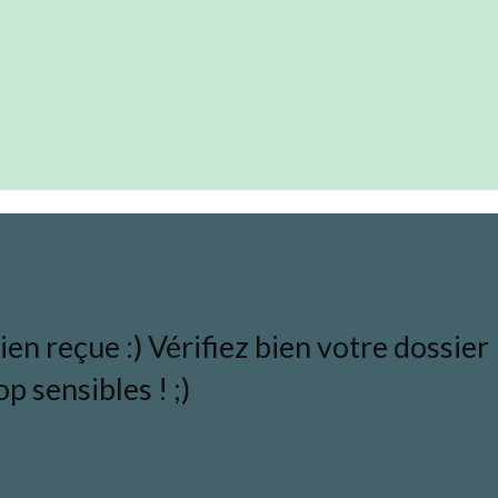
en reçue :) Vérifiez bien votre dossier
p sensibles ! ;)