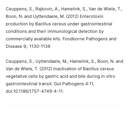
Ceuppens, S., Rajkovic, A., Hamelink, S., Van de Wiele, T.,
Boon, N. and Uyttendaele, M. (2012) Enterotoxin
production by Bacillus cereus under gastrointestinal
conditions and their immunological detection by
commercially available kits. Foodborne Pathogens and
Disease 9,: 1130-1136
Ceuppens, S., Uyttendaele, M., Hamelink, S., Boon, N. and
Van de Wiele, T. (2012) Inactivation of Bacillus cereus
vegetative cells by gastric acid and bile during in vitro
gastrointestinal transit. Gut Pathogens 4:11,
doi:10.1186/1757-4749-4-11.
Facebook
Twitter
Email
I