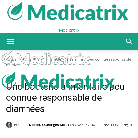
Medicatrix
Accueil
Actualités
Une bactérie alimentaire peu connue responsable
de diarrhées
Actualités
Une bactérie alimentaire peu
connue responsable de
diarrhées
Ecrit par
Docteur Georges Mouton
26 août 2014
1996
0