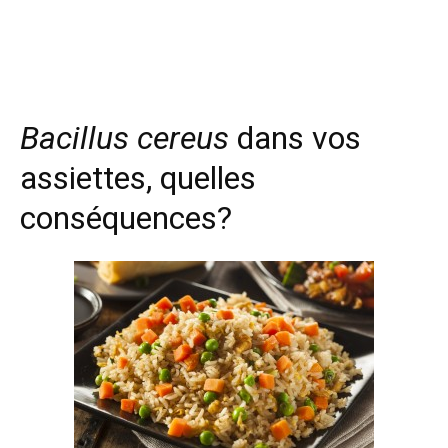
Facebook
Twitter
Email
I
Bacillus cereus
dans vos
assiettes, quelles
conséquences?