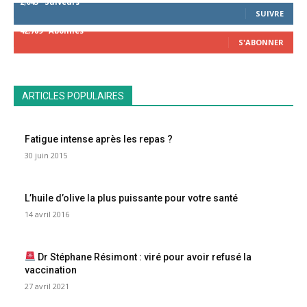
2,043
Suiveurs
SUIVRE
42,789
Abonnés
S'ABONNER
ARTICLES POPULAIRES
Fatigue intense après les repas ?
30 juin 2015
L’huile d’olive la plus puissante pour votre santé
14 avril 2016
Dr Stéphane Résimont : viré pour avoir refusé la
vaccination
27 avril 2021