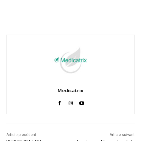
Facebook
Twitter
Email
I
Medicatrix
Article précédent
Article suivant