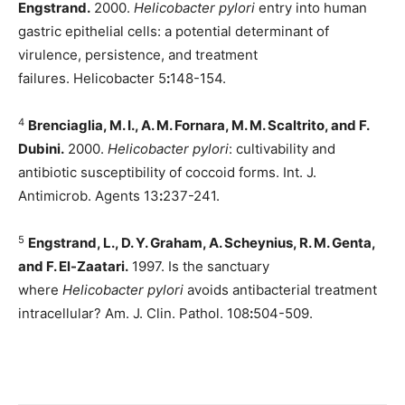
Engstrand.
2000.
Helicobacter pylori
entry into human
gastric epithelial cells: a potential determinant of
virulence, persistence, and treatment
failures. Helicobacter 5
:
148-154.
4
Brenciaglia, M. I., A. M. Fornara, M. M. Scaltrito, and F.
Dubini.
2000.
Helicobacter pylori
: cultivability and
antibiotic susceptibility of coccoid forms. Int. J.
Antimicrob. Agents 13
:
237-241.
5
Engstrand, L., D. Y. Graham, A. Scheynius, R. M. Genta,
and F. El-Zaatari.
1997. Is the sanctuary
where
Helicobacter pylori
avoids antibacterial treatment
intracellular? Am. J. Clin. Pathol. 108
:
504-509.