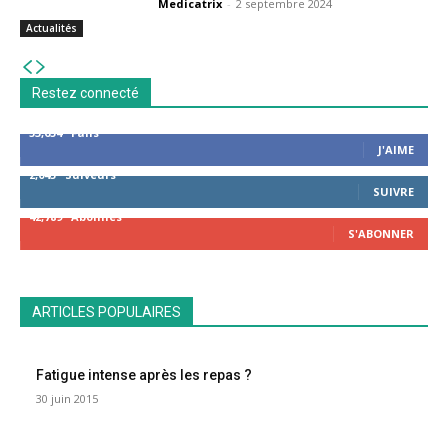
Medicatrix
-
2 septembre 2024
Actualités
Restez connecté
53,654
Fans
J'AIME
2,043
Suiveurs
SUIVRE
42,789
Abonnés
S'ABONNER
ARTICLES POPULAIRES
Fatigue intense après les repas ?
30 juin 2015