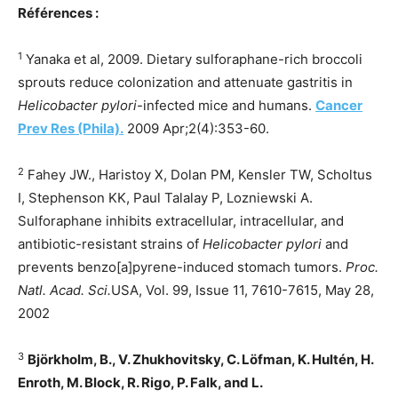
Références :
1
Yanaka et al, 2009. Dietary sulforaphane-rich broccoli
sprouts reduce colonization and attenuate gastritis in
Helicobacter pylori
-infected mice and humans.
Cancer
Prev Res (Phila).
2009 Apr;2(4):353-60.
2
Fahey JW., Haristoy X, Dolan PM, Kensler TW, Scholtus
I, Stephenson KK, Paul Talalay P, Lozniewski A.
Sulforaphane inhibits extracellular, intracellular, and
antibiotic-resistant strains of
Helicobacter pylori
and
prevents benzo[a]pyrene-induced stomach tumors.
Proc.
Natl. Acad. Sci.
USA, Vol. 99, Issue 11, 7610-7615, May 28,
2002
3
Björkholm, B., V. Zhukhovitsky, C. Löfman, K. Hultén, H.
Enroth, M. Block, R. Rigo, P. Falk, and L.