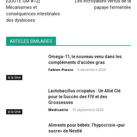
[QUOTE GM #12]
Les incroyables vertus de la
Mécanismes et
papaye fermentée
conséquences intestinales
des dysbioses
ARTICLES SIMILAIRES
Omega-11, le nouveau venu dans les
compléments d’acides gras
Fabien Piasco
-
5 décembre 2024
à la Une
Lactobacillus crispatus : Un Allié Clé
pour le Succès des FIV et des
Grossesses
Medicatrix
-
13 septembre 2024
à la Une
Aliments pour bébés: l’hypocrisie «pur
sucre» de Nestlé