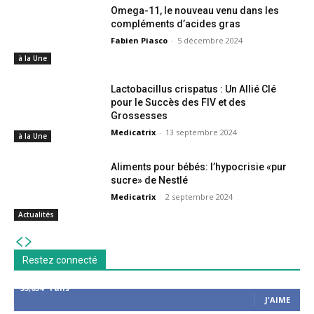
Omega-11, le nouveau venu dans les
compléments d’acides gras
Fabien Piasco
-
5 décembre 2024
à la Une
Lactobacillus crispatus : Un Allié Clé
pour le Succès des FIV et des
Grossesses
Medicatrix
-
13 septembre 2024
à la Une
Aliments pour bébés: l’hypocrisie «pur
sucre» de Nestlé
Medicatrix
-
2 septembre 2024
Actualités
Restez connecté
53,654
Fans
J'AIME