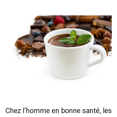
Facebook
Twitter
Email
I
Chez l’homme en bonne santé, les