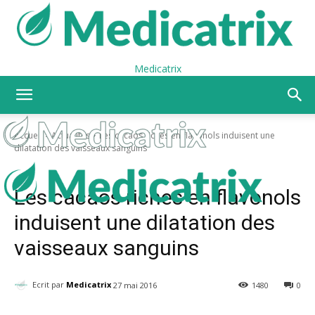
Medicatrix
Accueil
Actualités
Les cacaos riches en flavonols induisent une
dilatation des vaisseaux sanguins
Actualités
Les cacaos riches en flavonols
induisent une dilatation des
vaisseaux sanguins
Ecrit par
Medicatrix
27 mai 2016
1480
0