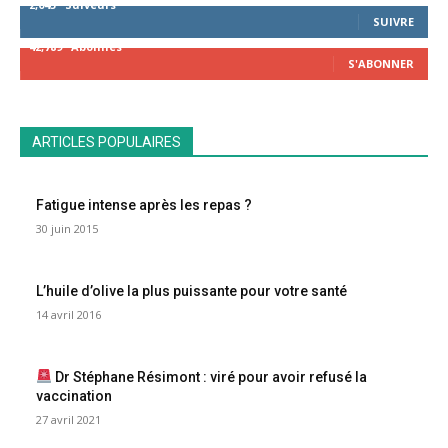
2,043
Suiveurs
SUIVRE
42,789
Abonnés
S'ABONNER
ARTICLES POPULAIRES
Fatigue intense après les repas ?
30 juin 2015
L’huile d’olive la plus puissante pour votre santé
14 avril 2016
Dr Stéphane Résimont : viré pour avoir refusé la
vaccination
27 avril 2021