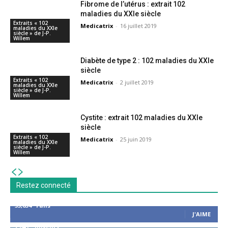
Fibrome de l’utérus : extrait 102
maladies du XXIe siècle
Extraits « 102
Medicatrix
-
16 juillet 2019
maladies du XXIe
siècle » de J-P.
Willem
Diabète de type 2 : 102 maladies du XXIe
siècle
Extraits « 102
Medicatrix
-
2 juillet 2019
maladies du XXIe
siècle » de J-P.
Willem
Cystite : extrait 102 maladies du XXIe
siècle
Extraits « 102
Medicatrix
-
25 juin 2019
maladies du XXIe
siècle » de J-P.
Willem
Restez connecté
53,654
Fans
J'AIME
2,043
Suiveurs