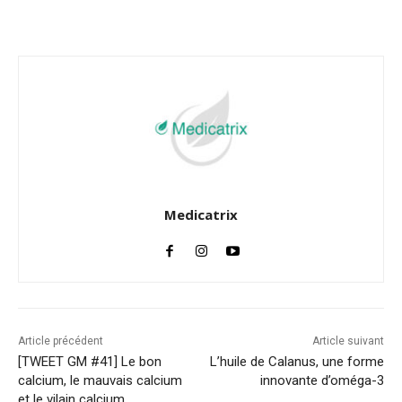
Facebook
Twitter
Email
I
Medicatrix
Article précédent
Article suivant
[TWEET GM #41] Le bon
L’huile de Calanus, une forme
calcium, le mauvais calcium
innovante d’oméga-3
et le vilain calcium