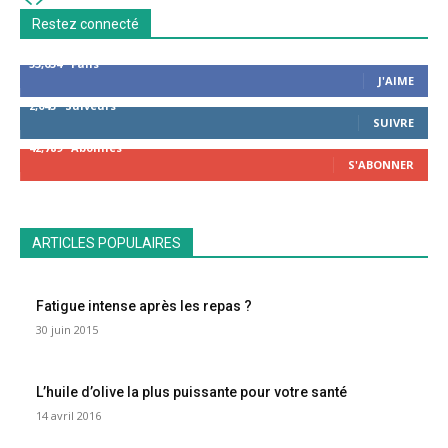
Restez connecté
53,654
Fans
J'AIME
2,043
Suiveurs
SUIVRE
42,789
Abonnés
S'ABONNER
ARTICLES POPULAIRES
Fatigue intense après les repas ?
30 juin 2015
L’huile d’olive la plus puissante pour votre santé
14 avril 2016