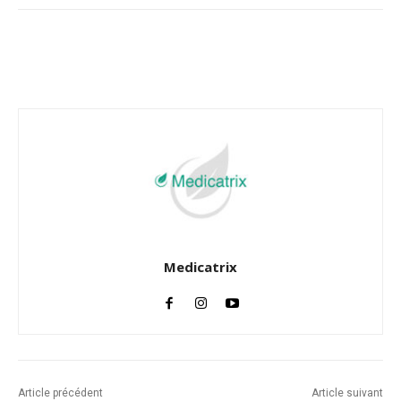
Facebook
Twitter
Email
I
Medicatrix
Article précédent
Article suivant