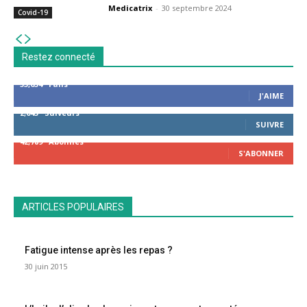
Medicatrix
-
30 septembre 2024
Covid-19
Restez connecté
53,654
Fans
J'AIME
2,043
Suiveurs
SUIVRE
42,789
Abonnés
S'ABONNER
ARTICLES POPULAIRES
Fatigue intense après les repas ?
30 juin 2015