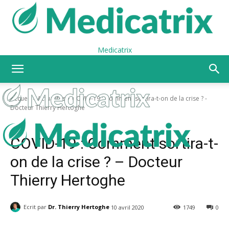
Medicatrix
Accueil
Actualités
COVID-19 : Comment sortira-t-on de la crise ? -
Docteur Thierry Hertoghe
Actualités
Covid-19
COVID-19 : Comment sortira-t-
on de la crise ? – Docteur
Thierry Hertoghe
Ecrit par
Dr. Thierry Hertoghe
10 avril 2020
1749
0