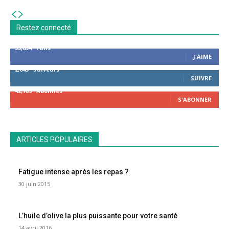
Restez connecté
53,654
Fans
J'AIME
2,043
Suiveurs
SUIVRE
42,789
Abonnés
S'ABONNER
ARTICLES POPULAIRES
Fatigue intense après les repas ?
30 juin 2015
L’huile d’olive la plus puissante pour votre santé
14 avril 2016