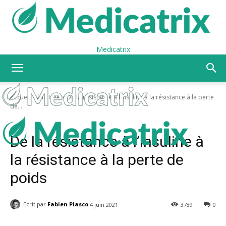
Medicatrix
Accueil
à la Une
De la résistance à l’insuline à la résistance à la perte
de...
à la Une
Actualités
De la résistance à l’insuline à
la résistance à la perte de
poids
Ecrit par
Fabien Piasco
4 juin 2021
3789
0