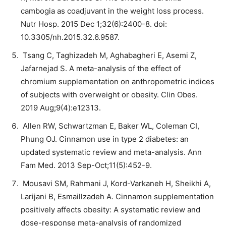
cambogia as coadjuvant in the weight loss process.
Nutr Hosp. 2015 Dec 1;32(6):2400-8. doi:
10.3305/nh.2015.32.6.9587.
Tsang C, Taghizadeh M, Aghabagheri E, Asemi Z,
Jafarnejad S. A meta-analysis of the effect of
chromium supplementation on anthropometric indices
of subjects with overweight or obesity. Clin Obes.
2019 Aug;9(4):e12313.
Allen RW, Schwartzman E, Baker WL, Coleman CI,
Phung OJ. Cinnamon use in type 2 diabetes: an
updated systematic review and meta-analysis. Ann
Fam Med. 2013 Sep-Oct;11(5):452-9.
Mousavi SM, Rahmani J, Kord-Varkaneh H, Sheikhi A,
Larijani B, Esmaillzadeh A. Cinnamon supplementation
positively affects obesity: A systematic review and
dose-response meta-analysis of randomized