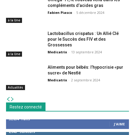
compléments d’acides gras
Fabien Piasco
-
5 décembre 2024
à la Une
Lactobacillus crispatus : Un Allié Clé
pour le Succès des FIV et des
Grossesses
Medicatrix
-
13 septembre 2024
à la Une
Aliments pour bébés: l’hypocrisie «pur
sucre» de Nestlé
Medicatrix
-
2 septembre 2024
Actualités
Restez connecté
53,654
Fans
J'AIME
2,043
Suiveurs