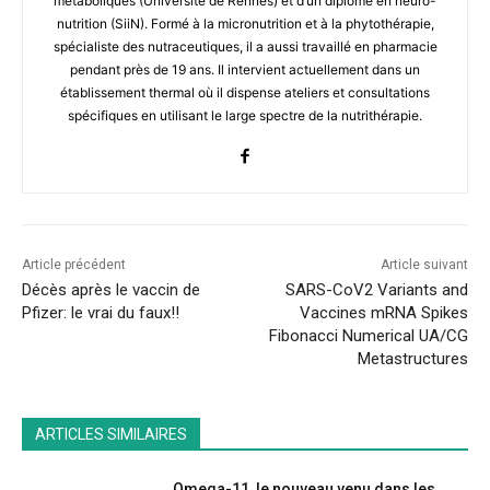
métaboliques (Université de Rennes) et d’un diplôme en neuro-
nutrition (SiiN). Formé à la micronutrition et à la phytothérapie,
spécialiste des nutraceutiques, il a aussi travaillé en pharmacie
pendant près de 19 ans. Il intervient actuellement dans un
établissement thermal où il dispense ateliers et consultations
spécifiques en utilisant le large spectre de la nutrithérapie.
Article précédent
Article suivant
Décès après le vaccin de
SARS-CoV2 Variants and
Pfizer: le vrai du faux!!
Vaccines mRNA Spikes
Fibonacci Numerical UA/CG
Metastructures
ARTICLES SIMILAIRES
Omega-11, le nouveau venu dans les