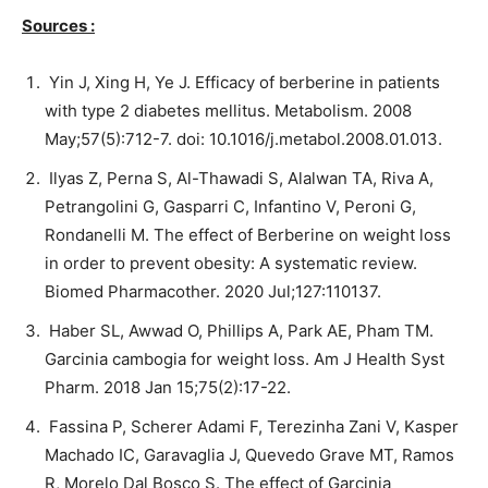
Sources :
Yin J, Xing H, Ye J. Efficacy of berberine in patients
with type 2 diabetes mellitus. Metabolism. 2008
May;57(5):712-7. doi: 10.1016/j.metabol.2008.01.013.
Ilyas Z, Perna S, Al-Thawadi S, Alalwan TA, Riva A,
Petrangolini G, Gasparri C, Infantino V, Peroni G,
Rondanelli M. The effect of Berberine on weight loss
in order to prevent obesity: A systematic review.
Biomed Pharmacother. 2020 Jul;127:110137.
Haber SL, Awwad O, Phillips A, Park AE, Pham TM.
Garcinia cambogia for weight loss. Am J Health Syst
Pharm. 2018 Jan 15;75(2):17-22.
Fassina P, Scherer Adami F, Terezinha Zani V, Kasper
Machado IC, Garavaglia J, Quevedo Grave MT, Ramos
R, Morelo Dal Bosco S. The effect of Garcinia