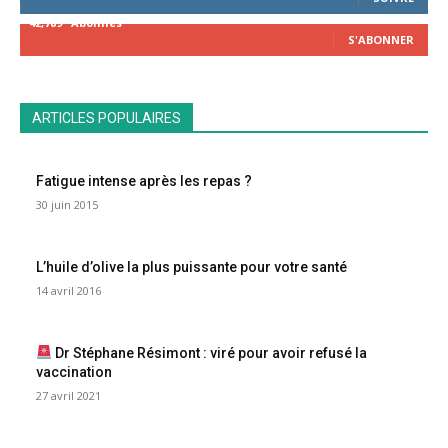
42,789
Abonnés
S'ABONNER
ARTICLES POPULAIRES
Fatigue intense après les repas ?
30 juin 2015
L’huile d’olive la plus puissante pour votre santé
14 avril 2016
Dr Stéphane Résimont : viré pour avoir refusé la
vaccination
27 avril 2021