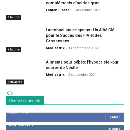
compléments d’acides gras
Fabien Piasco
-
5 décembre 2024
à la Une
Lactobacillus crispatus : Un Allié Clé
pour le Succès des FIV et des
Grossesses
Medicatrix
-
13 septembre 2024
à la Une
Aliments pour bébés: l’hypocrisie «pur
sucre» de Nestlé
Medicatrix
-
2 septembre 2024
Actualités
Restez connecté
53,654
Fans
J'AIME
2,043
Suiveurs
SUIVRE