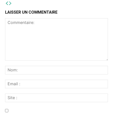
LAISSER UN COMMENTAIRE
Commentaire:
No
Ema
:
Sit
:
Enregistrer mon nom, email et site web dans ce navigateur pour la