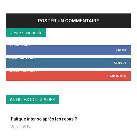
prochaine fois que je commenterai.
Restez connecté
53,654
Fans
J'AIME
2,043
Suiveurs
SUIVRE
42,789
Abonnés
S'ABONNER
ARTICLES POPULAIRES
Fatigue intense après les repas ?
30 juin 2015