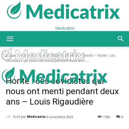
Medicatrix
Accueil
Covid-19
Covid l’autre bout de la lorgnette
Honte : ces
covidistes qui nous ont menti pendant deux ans -...
Covid-19
Covid l’autre bout de la lorgnette
Honte : ces covidistes qui
nous ont menti pendant deux
ans – Louis Rigaudière
Ecrit par
Medicatrix
6 novembre 2023
1186
0