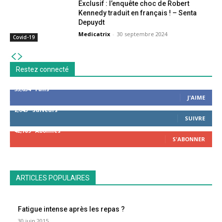
Exclusif : l’enquête choc de Robert
Kennedy traduit en français ! – Senta
Depuydt
Medicatrix
-
30 septembre 2024
Covid-19
Restez connecté
53,654
Fans
J'AIME
2,043
Suiveurs
SUIVRE
42,789
Abonnés
S'ABONNER
ARTICLES POPULAIRES
Fatigue intense après les repas ?
30 juin 2015