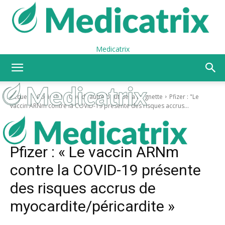
Medicatrix
Accueil
Covid-19
Covid l’autre bout de la lorgnette
Pfizer : "Le
vaccin ARNm contre la COVID-19 présente des risques accrus...
Covid-19
Covid l’autre bout de la lorgnette
Vaccin Covid de l’autre côté du miroir
Pfizer : « Le vaccin ARNm
contre la COVID-19 présente
des risques accrus de
myocardite/péricardite »