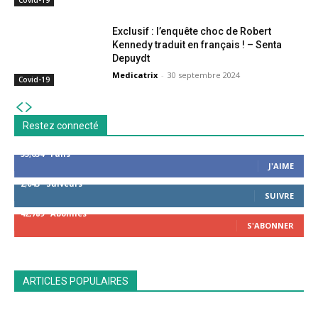
Covid-19
Exclusif : l’enquête choc de Robert
Kennedy traduit en français ! – Senta
Depuydt
Medicatrix
-
30 septembre 2024
Covid-19
Restez connecté
53,654
Fans
J'AIME
2,043
Suiveurs
SUIVRE
42,789
Abonnés
S'ABONNER
ARTICLES POPULAIRES