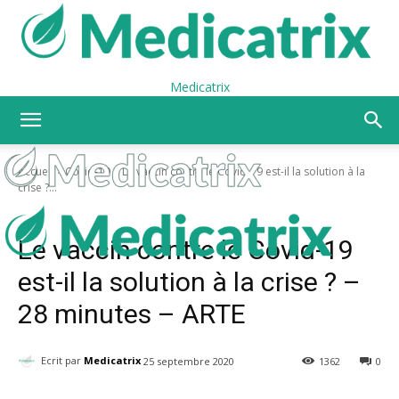
Medicatrix
Accueil
Covid-19
Le vaccin contre le Covid-19 est-il la solution à la
crise ?...
Covid-19
Vaccins
Le vaccin contre le Covid-19
est-il la solution à la crise ? –
28 minutes – ARTE
Ecrit par
Medicatrix
25 septembre 2020
1362
0