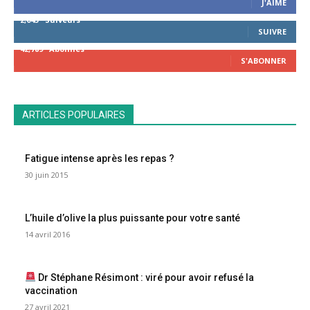
J'AIME
2,043
Suiveurs
SUIVRE
42,789
Abonnés
S'ABONNER
ARTICLES POPULAIRES
Fatigue intense après les repas ?
30 juin 2015
L’huile d’olive la plus puissante pour votre santé
14 avril 2016
Dr Stéphane Résimont : viré pour avoir refusé la
vaccination
27 avril 2021