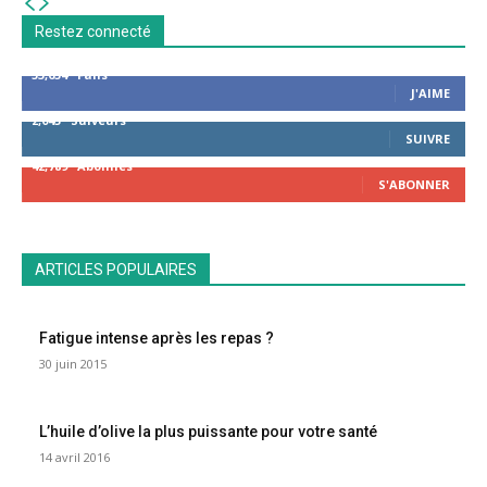
Restez connecté
53,654
Fans
J'AIME
2,043
Suiveurs
SUIVRE
42,789
Abonnés
S'ABONNER
ARTICLES POPULAIRES
Fatigue intense après les repas ?
30 juin 2015
L’huile d’olive la plus puissante pour votre santé
14 avril 2016