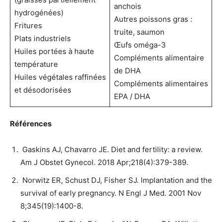
anchois
hydrogénées)
Autres poissons gras :
Fritures
truite, saumon
Plats industriels
Œufs oméga-3
Huiles portées à haute
Compléments alimentaire
température
de DHA
Huiles végétales raffinées
Compléments alimentaires
et désodorisées
EPA / DHA
Références
Gaskins AJ, Chavarro JE. Diet and fertility: a review.
Am J Obstet Gynecol. 2018 Apr;218(4):379-389.
Norwitz ER, Schust DJ, Fisher SJ. Implantation and the
survival of early pregnancy. N Engl J Med. 2001 Nov
8;345(19):1400-8.