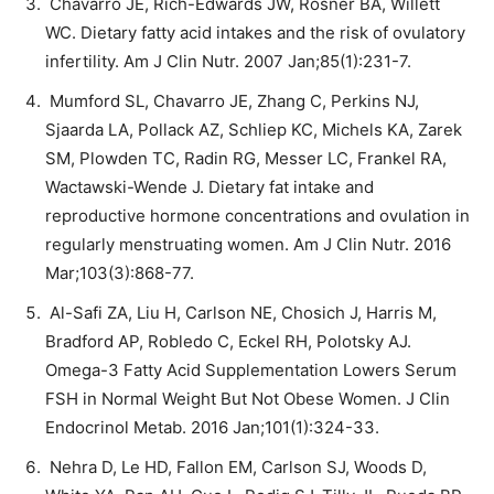
Chavarro JE, Rich-Edwards JW, Rosner BA, Willett
WC. Dietary fatty acid intakes and the risk of ovulatory
infertility. Am J Clin Nutr. 2007 Jan;85(1):231-7.
Mumford SL, Chavarro JE, Zhang C, Perkins NJ,
Sjaarda LA, Pollack AZ, Schliep KC, Michels KA, Zarek
SM, Plowden TC, Radin RG, Messer LC, Frankel RA,
Wactawski-Wende J. Dietary fat intake and
reproductive hormone concentrations and ovulation in
regularly menstruating women. Am J Clin Nutr. 2016
Mar;103(3):868-77.
Al-Safi ZA, Liu H, Carlson NE, Chosich J, Harris M,
Bradford AP, Robledo C, Eckel RH, Polotsky AJ.
Omega-3 Fatty Acid Supplementation Lowers Serum
FSH in Normal Weight But Not Obese Women. J Clin
Endocrinol Metab. 2016 Jan;101(1):324-33.
Nehra D, Le HD, Fallon EM, Carlson SJ, Woods D,