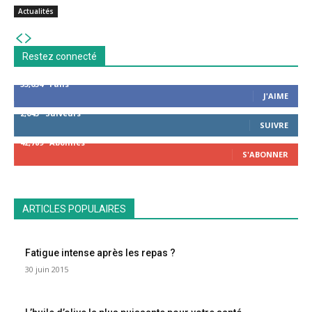
Actualités
Restez connecté
53,654
Fans
J'AIME
2,043
Suiveurs
SUIVRE
42,789
Abonnés
S'ABONNER
ARTICLES POPULAIRES
Fatigue intense après les repas ?
30 juin 2015