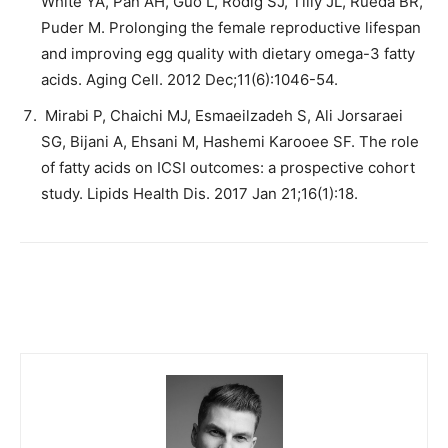
White YA, Pan AH, Guo L, Rodig SJ, Tilly JL, Rueda BR,
Puder M. Prolonging the female reproductive lifespan
and improving egg quality with dietary omega-3 fatty
acids. Aging Cell. 2012 Dec;11(6):1046-54.
Mirabi P, Chaichi MJ, Esmaeilzadeh S, Ali Jorsaraei
SG, Bijani A, Ehsani M, Hashemi Karooee SF. The role
of fatty acids on ICSI outcomes: a prospective cohort
study. Lipids Health Dis. 2017 Jan 21;16(1):18.
Facebook
Twitter
Email
I