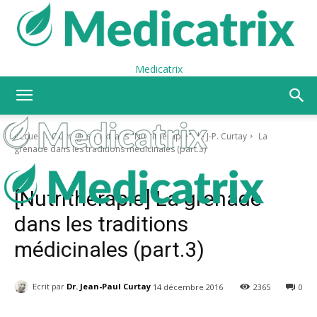
Medicatrix
Accueil
Ouvrages
Extraits "Nutrithérapie" de J-P. Curtay
La
grenade dans les traditions médicinales (part.3)
Ouvrages
Extraits "Nutrithérapie" de J-P. Curtay
[Nutrithérapie] La grenade
dans les traditions
médicinales (part.3)
Ecrit par
Dr. Jean-Paul Curtay
14 décembre 2016
2365
0