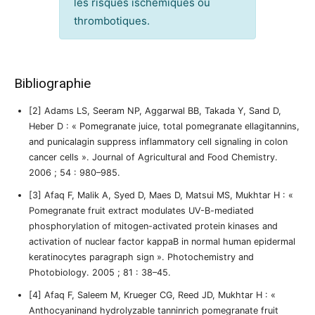
les risques ischémiques ou
thrombotiques.
Bibliographie
[2] Adams LS, Seeram NP, Aggarwal BB, Takada Y, Sand D,
Heber D : « Pomegranate juice, total pomegranate ellagitannins,
and punicalagin suppress inflammatory cell signaling in colon
cancer cells ». Journal of Agricultural and Food Chemistry.
2006 ; 54 : 980–985.
[3] Afaq F, Malik A, Syed D, Maes D, Matsui MS, Mukhtar H : «
Pomegranate fruit extract modulates UV-B-mediated
phosphorylation of mitogen-activated protein kinases and
activation of nuclear factor kappaB in normal human epidermal
keratinocytes paragraph sign ». Photochemistry and
Photobiology. 2005 ; 81 : 38–45.
[4] Afaq F, Saleem M, Krueger CG, Reed JD, Mukhtar H : «
Anthocyaninand hydrolyzable tanninrich pomegranate fruit