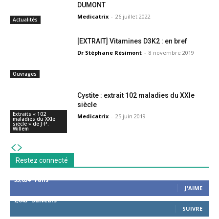
DUMONT
Medicatrix
-
26 juillet 2022
Actualités
[EXTRAIT] Vitamines D3K2 : en bref
Dr Stéphane Résimont
-
8 novembre 2019
Ouvrages
Cystite : extrait 102 maladies du XXIe
siècle
Extraits « 102
Medicatrix
-
25 juin 2019
maladies du XXIe
siècle » de J-P.
Willem
Restez connecté
53,654
Fans
J'AIME
2,043
Suiveurs
SUIVRE