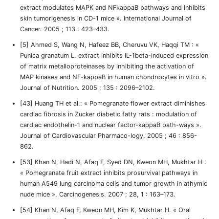
extract modulates MAPK and NFkappaB pathways and inhibits
skin tumorigenesis in CD-1 mice ». International Journal of
Cancer. 2005 ; 113 : 423–433.
[5] Ahmed S, Wang N, Hafeez BB, Cheruvu VK, Haqqi TM : «
Punica granatum L. extract inhibits IL-1beta-induced expression
of matrix metalloproteinases by inhibiting the activation of
MAP kinases and NF-kappaB in human chondrocytes in vitro ».
Journal of Nutrition. 2005 ; 135 : 2096–2102.
[43] Huang TH et al.: « Pomegranate flower extract diminishes
cardiac fibrosis in Zucker diabetic fatty rats : modulation of
cardiac endothelin-1 and nuclear factor-kappaB path-ways ».
Journal of Cardiovascular Pharmaco-logy. 2005 ; 46 : 856-
862.
[53] Khan N, Hadi N, Afaq F, Syed DN, Kweon MH, Mukhtar H :
« Pomegranate fruit extract inhibits prosurvival pathways in
human A549 lung carcinoma cells and tumor growth in athymic
nude mice ». Carcinogenesis. 2007 ; 28, 1 : 163–173.
[54] Khan N, Afaq F, Kweon MH, Kim K, Mukhtar H. « Oral