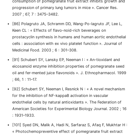
consumption of pomegranate fruit extract inhibits growth and
progression of primary lung tumors in mice ». Cancer Res.
2007 ; 67, 7 : 3475–3482.
[86] Polagruto JA, Schramm DD, Wang-Po-lagruto JF, Lee L,
Keen CL : « Effects of flavo-noid-rich beverages on
prostacyclin synthesis in humans and human aortic endothelial
cells : association with ex vivo platelet function ». Journal of
Medicinal Food. 2003 ; 6 : 301–308.
[91] Schubert SY, Lansky EP, Neeman I : « An-tioxidant and
eicosanoid enzyme inhibition properties of pomegranate seed
oil and fer-mented juice flavonoids ». J. Ethnopharmacol. 1999
; 66, 1 : 11–17.
[92] Schubert SY, Neeman I, Resnick N : « A novel mechanism
for the inhibition of NF-kappaB activation in vascular
endothelial cells by natural antioxidants ». The Federation of
American Societies for Experimental Biology Journal. 2002 ; 16
: 1931–1933.
[101] Syed DN, Malik A, Hadi N, Sarfaraz S, Afaq F, Mukhtar H :
« Photochemopreventive effect of pomegranate fruit extract