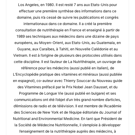
Los Angeles, en 1980. Il est resté 7 ans aux Etats-Unis pour
effectuer une première synthèse des informations dans ce
domaine, puis n’a cessé de suivre les publications et congrès
internationaux dans ce domaine. Il a créé la première
consultation de nutrithérapie en France et enseigné à partir de
1989 ses techniques aux médecins dans une dizaine de pays
européens, au Moyen-Orient, aux Etats-Unis, au Guatemala, en
Guyane, aux Caraïbes, à Tahiti, en Nouvelle Calédonie et au
Vietnam. Il est à l’origine de plusieurs des protocoles utilisés dans
cette discipline. Il est l’auteur de La Nutrithérapie, un ouvrage de
référence pour les médecins (aussi publié en italien), de
L’Encyclopédie pratique des vitamines et minéraux (aussi publiée
en espagnol), co-auteur avec Thierry Souccar du Nouveau guide
des Vitamines préfacé par le Prix Nobel Jean Dausset, et du
Programme de Longue Vie (aussi publié en bulgare) et ses
communications ont été l’objet d’un très grand nombre d’articles,
d’émissions de radio et de télévision. Il est membre de l’Académie
des Sciences de New York et de l’équipe éditoriale du Journal of
Nutritional and Environmental Medicine. En tant que Président de
la Société de Médecine Nutritionnelle, il s’emploie à développer
l’enseignement de la nutrithérapie auprès des médecins, à