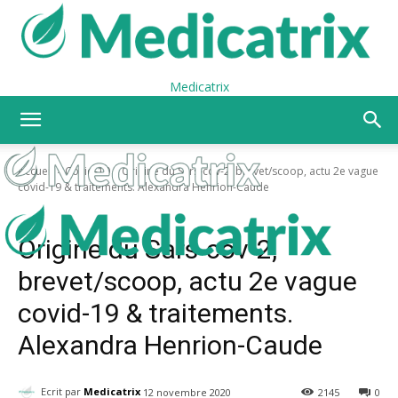
Medicatrix
Accueil
Covid-19
Origine du Sars-cov-2, brevet/scoop, actu 2e vague
covid-19 & traitements. Alexandra Henrion-Caude
Covid-19
Origine du Sars-cov-2,
brevet/scoop, actu 2e vague
covid-19 & traitements.
Alexandra Henrion-Caude
Ecrit par
Medicatrix
12 novembre 2020
2145
0