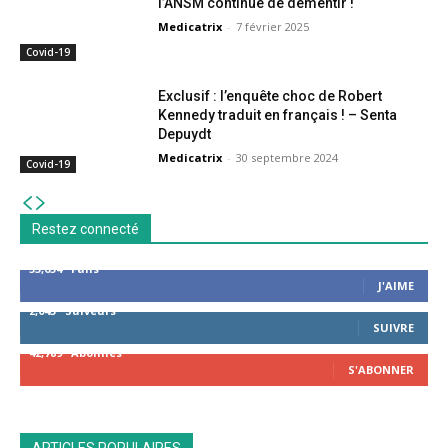
l’ANSM continue de démentir !
Medicatrix
-
7 février 2025
Covid-19
Exclusif : l’enquête choc de Robert
Kennedy traduit en français ! – Senta
Depuydt
Medicatrix
-
30 septembre 2024
Covid-19
Restez connecté
53,654
Fans
J'AIME
2,043
Suiveurs
SUIVRE
42,789
Abonnés
S'ABONNER
ARTICLES POPULAIRES