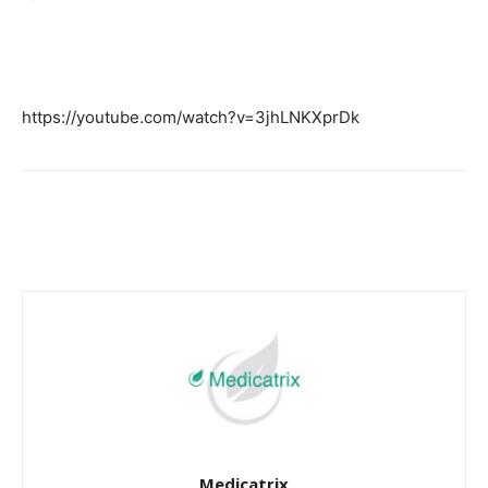
Facebook
Twitter
Email
I
https://youtube.com/watch?v=3jhLNKXprDk
Facebook
Twitter
Email
I
Medicatrix