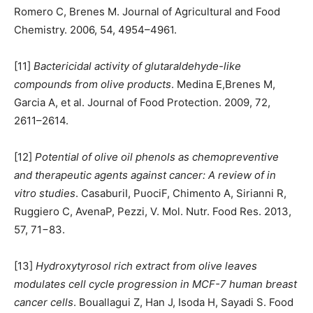
Romero C, Brenes M. Journal of Agricultural and Food
Chemistry. 2006, 54, 4954–4961.
[11]
Bactericidal activity of glutaraldehyde-like
compounds from olive products
. Medina E,Brenes M,
Garcia A, et al. Journal of Food Protection. 2009, 72,
2611–2614.
[12]
Potential of olive oil phenols as chemopreventive
and therapeutic agents against cancer: A review of in
vitro studies
. CasaburiI, PuociF, Chimento A, Sirianni R,
Ruggiero C, AvenaP, Pezzi, V. Mol. Nutr. Food Res. 2013,
57, 71−83.
[13]
Hydroxytyrosol rich extract from olive leaves
modulates cell cycle progression in MCF-7 human breast
cancer cells
. Bouallagui Z, Han J, Isoda H, Sayadi S. Food