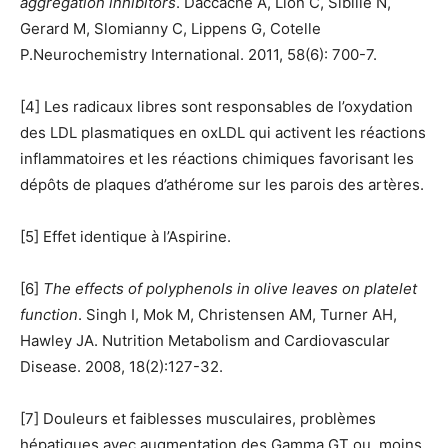
aggregation inhibitors
. Daccache A, Lion C, Sibille N,
Gerard M, Slomianny C, Lippens G, Cotelle
P.Neurochemistry International. 2011, 58(6): 700-7.
[4] Les radicaux libres sont responsables de l’oxydation
des LDL plasmatiques en oxLDL qui activent les réactions
inflammatoires et les réactions chimiques favorisant les
dépôts de plaques d’athérome sur les parois des artères.
[5] Effet identique à l’Aspirine.
[6]
The effects of polyphenols in olive leaves on platelet
function
. Singh I, Mok M, Christensen AM, Turner AH,
Hawley JA. Nutrition Metabolism and Cardiovascular
Disease. 2008, 18(2):127-32.
[7] Douleurs et faiblesses musculaires, problèmes
hépatiques avec augmentation des Gamma GT ou, moins