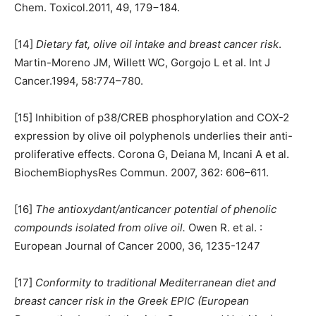
Chem. Toxicol.2011, 49, 179−184.
[14]
Dietary fat, olive oil intake and breast cancer risk
.
Martin-Moreno JM, Willett WC, Gorgojo L et al. Int J
Cancer.1994, 58:774–780.
[15] Inhibition of p38/CREB phosphorylation and COX-2
expression by olive oil polyphenols underlies their anti-
proliferative effects. Corona G, Deiana M, Incani A et al.
BiochemBiophysRes Commun. 2007, 362: 606–611.
[16]
The antioxydant/anticancer potential of phenolic
compounds isolated from olive oil.
Owen R. et al. :
European Journal of Cancer 2000, 36, 1235-1247
[17]
Conformity to traditional Mediterranean diet and
breast cancer risk in the Greek EPIC (European