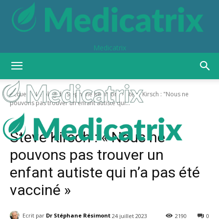
Medicatrix
Accueil
Le blog de Stéphane Résimont
Steve Kirsch : "Nous ne
pouvons pas trouver un enfant autiste qui...
Le blog de Stéphane Résimont
Steve Kirsch : « Nous ne
pouvons pas trouver un
enfant autiste qui n’a pas été
vacciné »
Ecrit par
Dr Stéphane Résimont
24 juillet 2023
2190
0