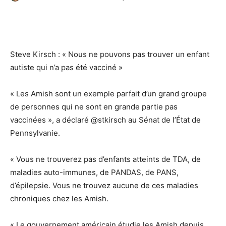
Facebook
Twitter
Email
I
Steve Kirsch : « Nous ne pouvons pas trouver un enfant
autiste qui n’a pas été vacciné »
« Les Amish sont un exemple parfait d’un grand groupe
de personnes qui ne sont en grande partie pas
vaccinées », a déclaré @stkirsch au Sénat de l’État de
Pennsylvanie.
« Vous ne trouverez pas d’enfants atteints de TDA, de
maladies auto-immunes, de PANDAS, de PANS,
d’épilepsie. Vous ne trouvez aucune de ces maladies
chroniques chez les Amish.
« Le gouvernement américain étudie les Amish depuis