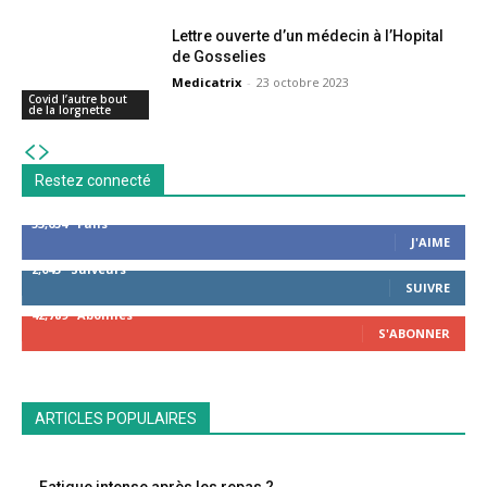
Lettre ouverte d’un médecin à l’Hopital
de Gosselies
Medicatrix
-
23 octobre 2023
Covid l’autre bout
de la lorgnette
Restez connecté
53,654
Fans
J'AIME
2,043
Suiveurs
SUIVRE
42,789
Abonnés
S'ABONNER
ARTICLES POPULAIRES
Fatigue intense après les repas ?