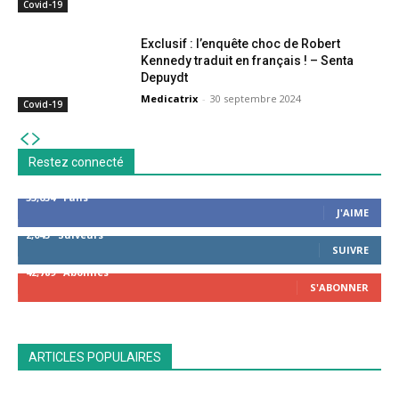
Covid-19
Exclusif : l’enquête choc de Robert
Kennedy traduit en français ! – Senta
Depuydt
Medicatrix
-
30 septembre 2024
Covid-19
Restez connecté
53,654
Fans
J'AIME
2,043
Suiveurs
SUIVRE
42,789
Abonnés
S'ABONNER
ARTICLES POPULAIRES