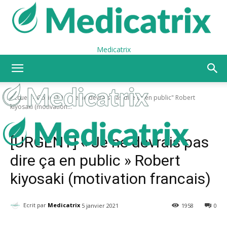
Medicatrix
Accueil
Covid-19
"Je ne devrais pas dire ça en public" Robert
kiyosaki (motivation...
Covid-19
[URGENT] « Je ne devrais pas
dire ça en public » Robert
kiyosaki (motivation francais)
Ecrit par
Medicatrix
5 janvier 2021
1958
0