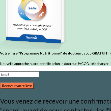
Votre livre "Programme Nutritionnel" de docteur Jacob GRATUIT :)
Nouvelle approche nutritionnelle selon le docteur JACOB, télécharger-l
Recevoir votre livre
Vous venez de recevoir une confirmation
"spam" avant de nous contacter... les fi