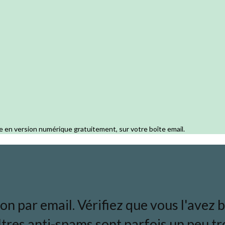
e en version numérique gratuitement, sur votre boîte email.
 par email. Vérifiez que vous l'avez bi
ltres anti-spams sont parfois un peu tro