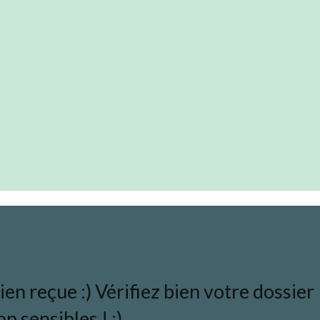
en reçue :) Vérifiez bien votre dossier
p sensibles ! ;)