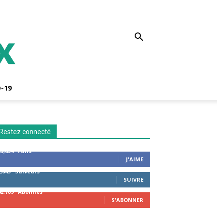
-19
Restez connecté
53,654
Fans
J'AIME
2,043
Suiveurs
SUIVRE
42,789
Abonnés
S'ABONNER