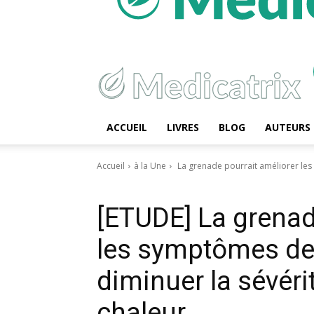
ACCUEIL
LIVRES
BLOG
AUTEURS
Accueil
à la Une
La grenade pourrait améliorer les
à la Une
Textes scientifiques
Grenade fermentée
[ETUDE] La grenad
les symptômes de
diminuer la sévéri
chaleur