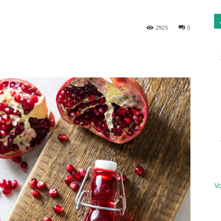
2925
0
Email
Imprimer
Vo