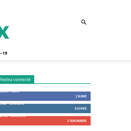
-19
Restez connecté
53,654
Fans
J'AIME
2,043
Suiveurs
SUIVRE
42,789
Abonnés
S'ABONNER