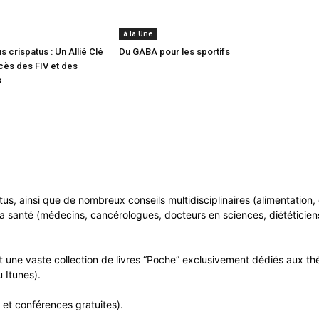
à la Une
s crispatus : Un Allié Clé
Du GABA pour les sportifs
cès des FIV et des
s
ntus, ainsi que de nombreux conseils multidisciplinaires (alimentatio
a santé (médecins, cancérologues, docteurs en sciences, diététiciens
 une vaste collection de livres “Poche” exclusivement dédiés aux thè
 Itunes).
 et conférences gratuites).