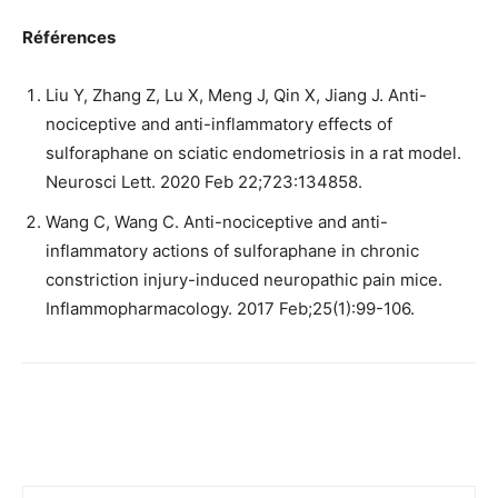
Références
Liu Y, Zhang Z, Lu X, Meng J, Qin X, Jiang J. Anti-
nociceptive and anti-inflammatory effects of
sulforaphane on sciatic endometriosis in a rat model.
Neurosci Lett. 2020 Feb 22;723:134858.
Wang C, Wang C. Anti-nociceptive and anti-
inflammatory actions of sulforaphane in chronic
constriction injury-induced neuropathic pain mice.
Inflammopharmacology. 2017 Feb;25(1):99-106.
Facebook
Twitter
Email
I