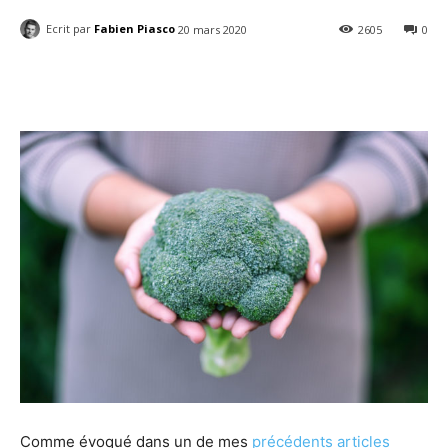
Ecrit par
Fabien Piasco
20 mars 2020
2605
0
Facebook
Twitter
Email
I
Comme évoqué dans un de mes
précédents articles