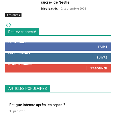
sucre» de Nestlé
Medicatrix
-
2 septembre 2024
Actualités
Restez connecté
53,654
Fans
J'AIME
2,043
Suiveurs
SUIVRE
42,789
Abonnés
S'ABONNER
ARTICLES POPULAIRES
Fatigue intense après les repas ?
30 juin 2015