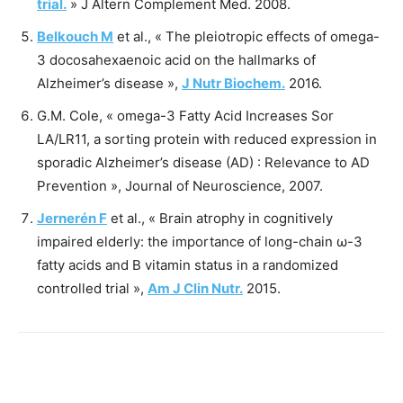
trial.
» J Altern Complement Med. 2008.
Belkouch M
et al., « The pleiotropic effects of omega-
3 docosahexaenoic acid on the hallmarks of
Alzheimer’s disease »,
J Nutr Biochem.
2016.
G.M. Cole, « omega-3 Fatty Acid Increases Sor
LA/LR11, a sorting protein with reduced expression in
sporadic Alzheimer’s disease (AD) : Relevance to AD
Prevention », Journal of Neuroscience, 2007.
Jernerén F
et al., « Brain atrophy in cognitively
impaired elderly: the importance of long-chain ω-3
fatty acids and B vitamin status in a randomized
controlled trial »,
Am J Clin Nutr.
2015.
Facebook
Twitter
Email
I