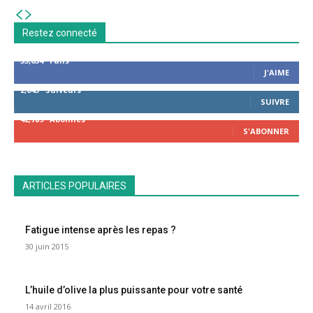
Restez connecté
53,654
Fans
J'AIME
2,043
Suiveurs
SUIVRE
42,789
Abonnés
S'ABONNER
ARTICLES POPULAIRES
Fatigue intense après les repas ?
30 juin 2015
L’huile d’olive la plus puissante pour votre santé
14 avril 2016