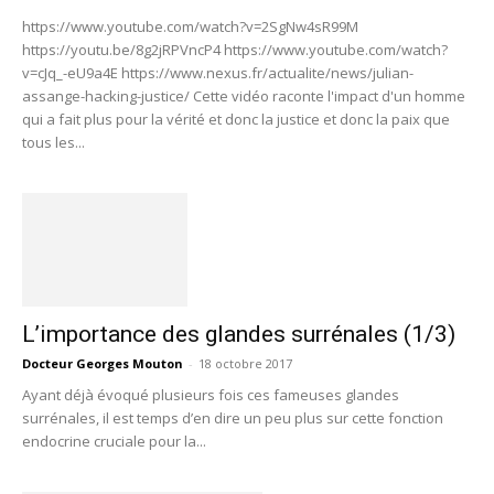
https://www.youtube.com/watch?v=2SgNw4sR99M
https://youtu.be/8g2jRPVncP4 https://www.youtube.com/watch?
v=cJq_-eU9a4E https://www.nexus.fr/actualite/news/julian-
assange-hacking-justice/ Cette vidéo raconte l'impact d'un homme
qui a fait plus pour la vérité et donc la justice et donc la paix que
tous les...
L’importance des glandes surrénales (1/3)
Docteur Georges Mouton
-
18 octobre 2017
Ayant déjà évoqué plusieurs fois ces fameuses glandes
surrénales, il est temps d’en dire un peu plus sur cette fonction
endocrine cruciale pour la...