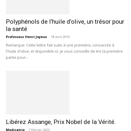
Polyphénols de l’huile d’olive, un trésor pour
la santé
Professeur Henri Joyeux
-
18 avril 2019
Remarque: Cette lettre fait suite à une première, consacrée à
l'huile d'olive, et disponible ici. Je vous conseille de lire la première
partie pour...
Libérez Assange, Prix Nobel de la Vérité.
Medicatrix
-
7 février 2022