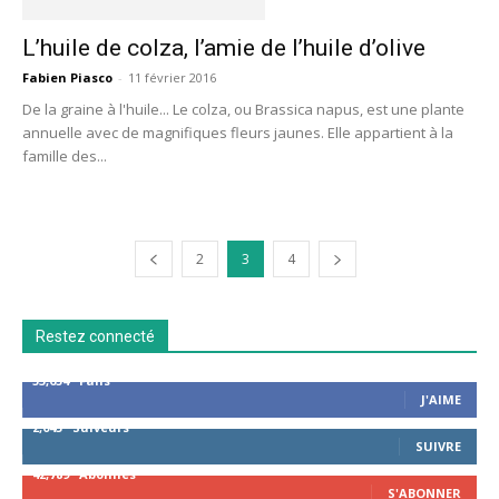
L’huile de colza, l’amie de l’huile d’olive
Fabien Piasco
-
11 février 2016
De la graine à l'huile... Le colza, ou Brassica napus, est une plante
annuelle avec de magnifiques fleurs jaunes. Elle appartient à la
famille des...
2
3
4
Restez connecté
53,654
Fans
J'AIME
2,043
Suiveurs
SUIVRE
42,789
Abonnés
S'ABONNER