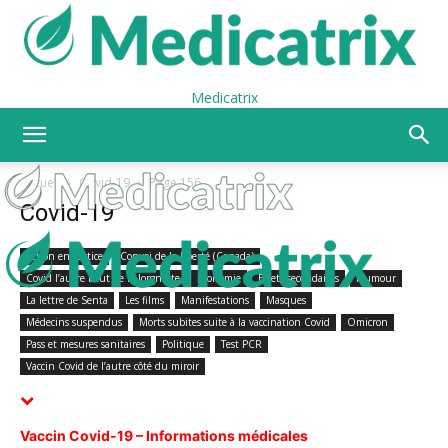
Medicatrix
Accueil
Covid-19
Page 156
Covid-19
Action en justice
Convoi de la liberté (Canada)
Covid l’autre bout de la lorgnette
Economie
Effets secondaires
Humour
La lettre de Senta
Les films
Manifestations
Masques
Médecins suspendus
Morts subites suite à la vaccination Covid
Omicron
Pass et mesures sanitaires
Politique
Test PCR
Vaccin Covid de l’autre côté du miroir
Vaccin Covid-19 – Informations médicales