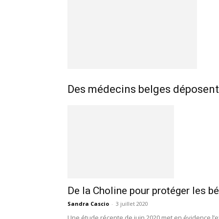
Des médecins belges déposent p
De la Choline pour protéger les b
Sandra Cascio
-
3 juillet 2020
Une étude récente de juin 2020 met en évidence l’e