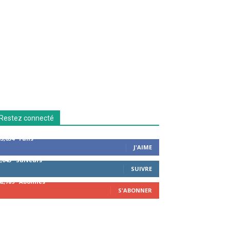
Restez connecté
53,654
Fans
J'AIME
2,043
Suiveurs
SUIVRE
42,789
Abonnés
S'ABONNER