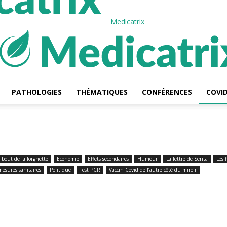
Medicatrix
PATHOLOGIES
THÉMATIQUES
CONFÉRENCES
COVID
 bout de la lorgnette
Economie
Effets secondaires
Humour
La lettre de Senta
Les 
mesures sanitaires
Politique
Test PCR
Vaccin Covid de l’autre côté du miroir