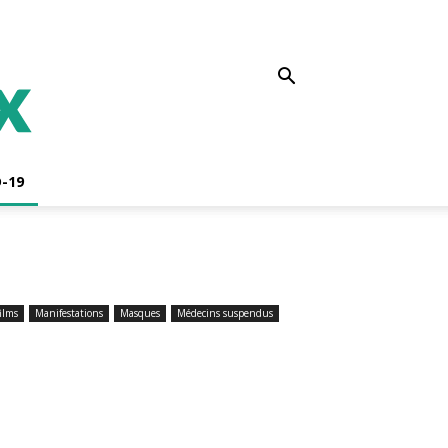
-19
films
Manifestations
Masques
Médecins suspendus