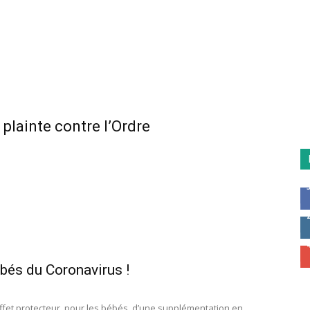
lainte contre l’Ordre
ébés du Coronavirus !
ffet protecteur, pour les bébés, d’une supplémentation en