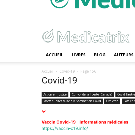
ACCUEIL
LIVRES
BLOG
AUTEURS
Accueil
Covid-19
Page 156
Covid-19
Action en justice
Convoi de la liberté (Canada)
Covid l’autre
Morts subites suite à la vaccination Covid
Omicron
Pass et 
Vaccin Covid-19 – Informations médicales
https://vaccin-c19.info/