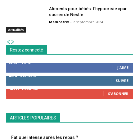
Aliments pour bébés: l’hypocrisie «pur
sucre» de Nestlé
Medicatrix
-
2 septembre 2024
Actualités
Restez connecté
53,654
Fans
J'AIME
2,043
Suiveurs
SUIVRE
42,789
Abonnés
S'ABONNER
ARTICLES POPULAIRES
Fatigue intense après les repas ?