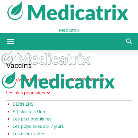
Medicatrix
Accueil
Vaccins
Vaccins
http://www.illuminati-news.com/2007/0908.html
Les plus populaires
DERNIERS
Articles à la Une
Les plus populaires
Les populaires sur 7 jours
Les mieux notés