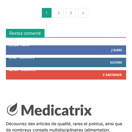
1
2
3
Restez connecté
53,654
Fans
J'AIME
2,043
Suiveurs
SUIVRE
42,789
Abonnés
S'ABONNER
Découvrez des articles de qualité, rares et pointus, ainsi que
de nombreux conseils multidisciplinaires (alimentation,