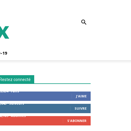
-19
Restez connecté
53,654
Fans
J'AIME
2,043
Suiveurs
SUIVRE
42,789
Abonnés
S'ABONNER