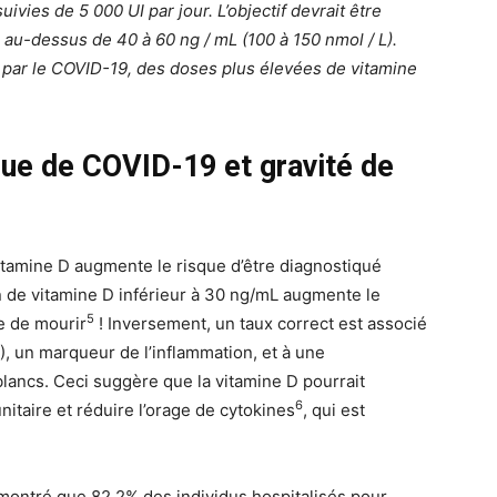
vies de 5 000 UI par jour. L’objectif devrait être
au-dessus de 40 à 60 ng / mL (100 à 150 nmol / L).
 par le COVID-19, des doses plus élevées de vitamine
sque de COVID-19 et gravité de
vitamine D augmente le risque d’être diagnostiqué
 de vitamine D inférieur à 30 ng/mL augmente le
5
e de mourir
! Inversement, un taux correct est associé
), un marqueur de l’inflammation, et à une
ancs. Ceci suggère que la vitamine D pourrait
6
taire et réduire l’orage de cytokines
, qui est
montré que 82,2% des individus hospitalisés pour