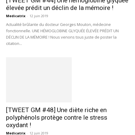
[TWEET GM #44] Une hémoglobine glyquée
élevée prédit un déclin de la mémoire !
Medicatrix
-
12 juin 2019
Actualité brûlante du docteur Georges Mouton, médecine
fonctionnelle. UNE HÉMOGLOBINE GLYQUÉE ÉLEVÉE PRÉDIT UN
DÉCLIN DE LA MÉMOIRE ! Nous venons tous juste de poster la
citation...
[TWEET GM #48] Une diète riche en
polyphénols protège contre le stress
oxydant !
Medicatrix
-
12 juin 2019