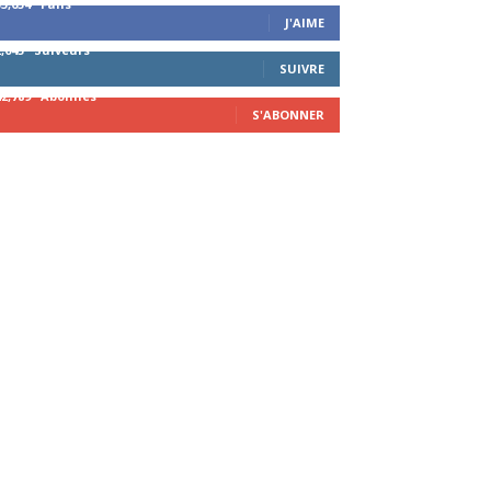
53,654
Fans
J'AIME
2,043
Suiveurs
SUIVRE
42,789
Abonnés
S'ABONNER