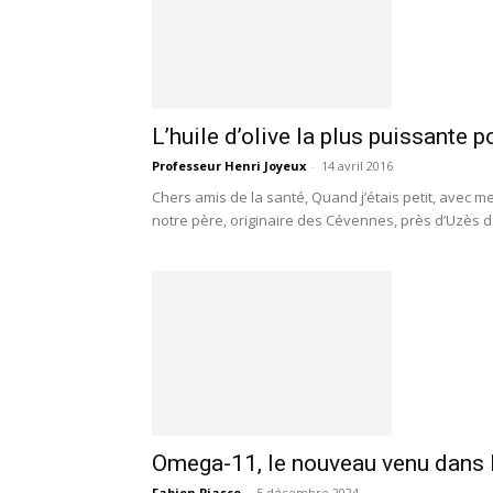
L’huile d’olive la plus puissante p
Professeur Henri Joyeux
-
14 avril 2016
Chers amis de la santé, Quand j’étais petit, avec
notre père, originaire des Cévennes, près d’Uzès d
Omega-11, le nouveau venu dans 
Fabien Piasco
-
5 décembre 2024