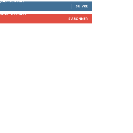
2,043
Suiveurs
SUIVRE
42,789
Abonnés
S'ABONNER